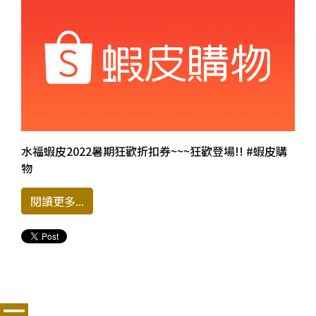
水福蝦皮2022暑期狂歡折扣券~~~狂歡登場!! #蝦皮購
物
閱讀更多...