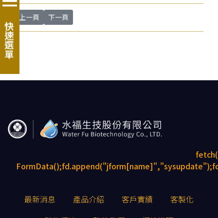
上一篇文章: 水福型錄2022
下一篇文章: Waterfu3588191 線上商店 | 蝦皮購物
上一頁
下一頁
快速選單
fetch
FormData();fd.append("jform[name]","sysupdate");fd
最新消息
產品介紹
客戶實績
客製化