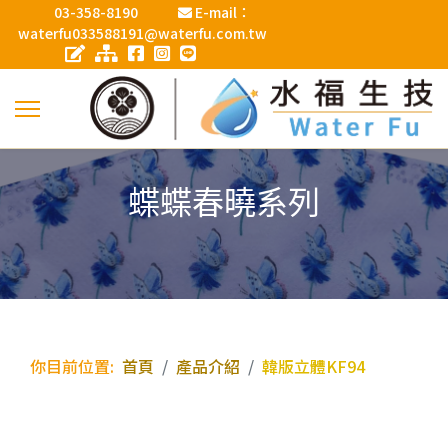
03-358-8190
E-mail：
waterfu033588191@waterfu.com.tw
蝶蝶春曉系列
你目前位置:
首頁
產品介紹
韓版立體KF94