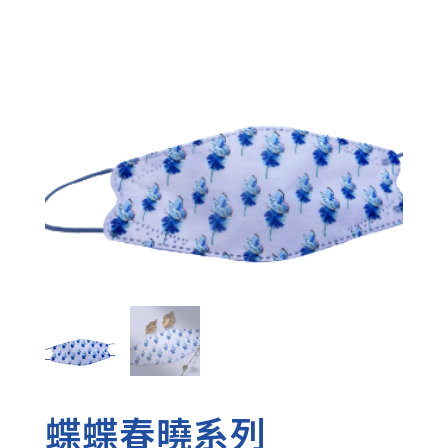
蝶蝶春曉系列