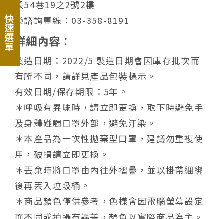
段54巷19之2號2樓
◎諮詢專線：03-358-8191
快速選單
詳細內容：
製造日期：2022/5 製造日期會因庫存批次而
有所不同，請詳見產品包裝標示。
有效日期/保存期限：5年。
＊呼吸有異味時，請立即更換，取下時避免手
及身體碰觸口罩外部，避免汙染。
＊本產品為一次性拋棄型口罩，建議勿重複使
用，破損請立即更換。
＊丟棄時將口罩由內往外摺疊，並以掛帶綑綁
後再丟入垃圾桶。
＊商品顏色僅供參考，色樣會因電腦螢幕設定
而不同或拍攝有誤差，顏色以實際商品為主。